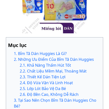
Mục lục
1
.
Bỉm Tã Dán Huggies Là Gì?
2
.
Những Ưu Điểm Của Bỉm Tã Dán Huggies
2
.
1
.
Khả Năng Thấm Hút Tốt
2
.
2
.
Chất Liệu Mềm Mại, Thoáng Mát
2
.
3
.
Thiết Kế Dán Tiện Lợi
2
.
4
.
Độ Vừa Vặn Và Linh Hoạt
2
.
5
.
Lớp Lót Bảo Vệ Da Bé
2
.
6
.
Độ Bền Cao, Không Dễ Rách
3
.
Tại Sao Nên Chọn Bỉm Tã Dán Huggies Cho
Bé?