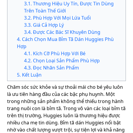
3
.
1
.
Thương Hiệu Uy Tín, Được Tin Dùng
Trên Toàn Thế Giới
3
.
2
.
Phù Hợp Với Mọi Lứa Tuổi
3
.
3
.
Giá Cả Hợp Lý
3
.
4
.
Được Các Bác Sĩ Khuyên Dùng
4
.
Cách Chọn Mua Bỉm Tã Dán Huggies Phù
Hợp
4
.
1
.
Kích Cỡ Phù Hợp Với Bé
4
.
2
.
Chọn Loại Sản Phẩm Phù Hợp
4
.
3
.
Đọc Nhãn Sản Phẩm
5
.
Kết Luận
Chăm sóc sức khỏe và sự thoải mái cho bé yêu luôn
là ưu tiên hàng đầu của các bậc phụ huynh. Một
trong những sản phẩm không thể thiếu trong hành
trang nuôi con là bỉm tã. Trong vô vàn các loại bỉm tã
trên thị trường, Huggies luôn là thương hiệu được
nhiều cha mẹ tin dùng. Bỉm tã dán Huggies nổi bật
nhờ vào chất lượng vượt trội, sự tiện lợi và khả năng