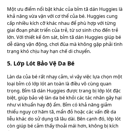
Một ưu điểm nổi bật khác của bỉm tã dán Huggies là
khả năng vừa vặn với cơ thể của bé. Huggies cung
cấp nhiều kích cỡ khác nhau để phù hợp với từng
giai đoạn phát triển của trẻ, từ sơ sinh cho đến trẻ
lớn. Với thiết kế ôm sát, bỉm tã dán Huggies giúp bé
dễ dàng vận động, chơi đùa mà không gặp phải tình
trạng khó chịu hay hạn chế di chuyển.
5. Lớp Lót Bảo Vệ Da Bé
Làn da của bé rất nhạy cảm, vì vậy việc lựa chọn một
loại bỉm có lớp lót an toàn là điều vô cùng quan
trọng. Bỉm tã dán Huggies được trang bị lớp lót đặc
biệt, giúp bảo vệ làn da bé khỏi các tác nhân gây hại
như vi khuẩn hay độ ẩm. Bỉm có khả năng giảm
thiểu nguy cơ hăm tã, mẩn đỏ hoặc các vấn đề da
liễu khác do sử dụng tã lâu dài. Bên cạnh đó, lớp lót
còn giúp bé cảm thấy thoải mái hơn, không bị kích