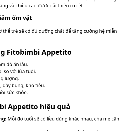
ặng và chiều cao được cải thiện rõ rệt.
giảm ốm vặt
cơ thể trẻ sẽ có đủ dưỡng chất để tăng cường hệ miễn
g Fitobimbi Appetito
ậm đồ ăn lâu.
 so với lứa tuổi.
ng lượng.
a, đầy bụng, khó tiêu.
ồi sức khỏe.
bi Appetito hiệu quả
ng:
Mỗi độ tuổi sẽ có liều dùng khác nhau, cha mẹ cần