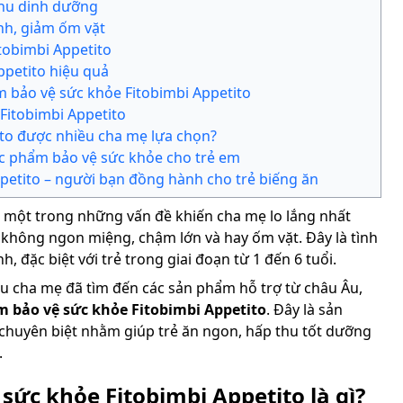
hu dinh dưỡng
nh, giảm ốm vặt
tobimbi Appetito
ppetito hiệu quả
 bảo vệ sức khỏe Fitobimbi Appetito
 Fitobimbi Appetito
ito được nhiều cha mẹ lựa chọn?
c phẩm bảo vệ sức khỏe cho trẻ em
ppetito – người bạn đồng hành cho trẻ biếng ăn
, một trong những vấn đề khiến cha mẹ lo lắng nhất
n không ngon miệng, chậm lớn và hay ốm vặt. Đây là tình
h, đặc biệt với trẻ trong giai đoạn từ 1 đến 6 tuổi.
iều cha mẹ đã tìm đến các sản phẩm hỗ trợ từ châu Âu,
 bảo vệ sức khỏe Fitobimbi Appetito
. Đây là sản
 chuyên biệt nhằm giúp trẻ ăn ngon, hấp thu tốt dưỡng
.
ức khỏe Fitobimbi Appetito là gì?