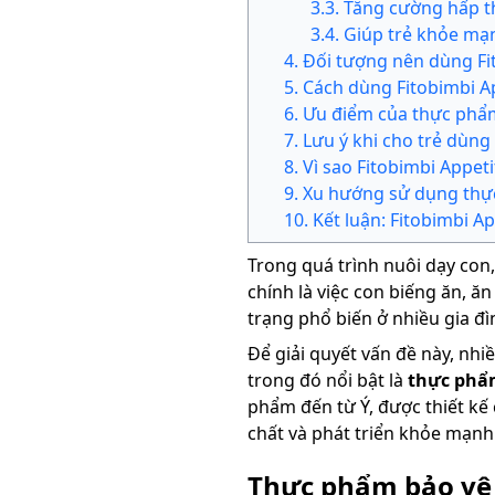
3
.
3
.
Tăng cường hấp t
3
.
4
.
Giúp trẻ khỏe mạ
4
.
Đối tượng nên dùng Fi
5
.
Cách dùng Fitobimbi A
6
.
Ưu điểm của thực phẩm
7
.
Lưu ý khi cho trẻ dùng
8
.
Vì sao Fitobimbi Appet
9
.
Xu hướng sử dụng thự
10
.
Kết luận: Fitobimbi A
Trong quá trình nuôi dạy con
chính là việc con biếng ăn, ă
trạng phổ biến ở nhiều gia đìn
Để giải quyết vấn đề này, nh
trong đó nổi bật là
thực phẩm
phẩm đến từ Ý, được thiết kế
chất và phát triển khỏe mạnh
Thực phẩm bảo vệ s