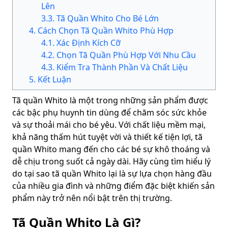
Lên
3
.
3
.
Tã Quần Whito Cho Bé Lớn
4
.
Cách Chọn Tã Quần Whito Phù Hợp
4
.
1
.
Xác Định Kích Cỡ
4
.
2
.
Chọn Tã Quần Phù Hợp Với Nhu Cầu
4
.
3
.
Kiểm Tra Thành Phần Và Chất Liệu
5
.
Kết Luận
Tã quần Whito là một trong những sản phẩm được
các bậc phụ huynh tin dùng để chăm sóc sức khỏe
và sự thoải mái cho bé yêu. Với chất liệu mềm mại,
khả năng thấm hút tuyệt vời và thiết kế tiện lợi, tã
quần Whito mang đến cho các bé sự khô thoáng và
dễ chịu trong suốt cả ngày dài. Hãy cùng tìm hiểu lý
do tại sao tã quần Whito lại là sự lựa chọn hàng đầu
của nhiều gia đình và những điểm đặc biệt khiến sản
phẩm này trở nên nổi bật trên thị trường.
Tã Quần Whito Là Gì?