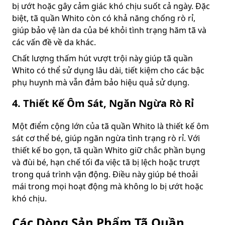
bị ướt hoặc gây cảm giác khó chịu suốt cả ngày. Đặc
biệt, tã quần Whito còn có khả năng chống rò rỉ,
giúp bảo vệ làn da của bé khỏi tình trạng hăm tã và
các vấn đề về da khác.
Chất lượng thấm hút vượt trội này giúp tã quần
Whito có thể sử dụng lâu dài, tiết kiệm cho các bậc
phụ huynh mà vẫn đảm bảo hiệu quả sử dụng.
4. Thiết Kế Ôm Sát, Ngăn Ngừa Rò Rỉ
Một điểm cộng lớn của tã quần Whito là thiết kế ôm
sát cơ thể bé, giúp ngăn ngừa tình trạng rò rỉ. Với
thiết kế bo gọn, tã quần Whito giữ chắc phần bụng
và đùi bé, hạn chế tối đa việc tã bị lệch hoặc trượt
trong quá trình vận động. Điều này giúp bé thoải
mái trong mọi hoạt động mà không lo bị ướt hoặc
khó chịu.
Các Dòng Sản Phẩm Tã Quần