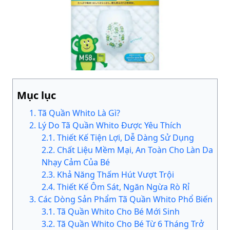
Mục lục
1
.
Tã Quần Whito Là Gì?
2
.
Lý Do Tã Quần Whito Được Yêu Thích
2
.
1
.
Thiết Kế Tiện Lợi, Dễ Dàng Sử Dụng
2
.
2
.
Chất Liệu Mềm Mại, An Toàn Cho Làn Da
Nhạy Cảm Của Bé
2
.
3
.
Khả Năng Thấm Hút Vượt Trội
2
.
4
.
Thiết Kế Ôm Sát, Ngăn Ngừa Rò Rỉ
3
.
Các Dòng Sản Phẩm Tã Quần Whito Phổ Biến
3
.
1
.
Tã Quần Whito Cho Bé Mới Sinh
3
.
2
.
Tã Quần Whito Cho Bé Từ 6 Tháng Trở